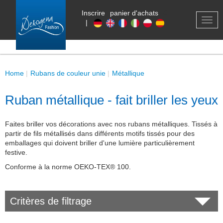
Inscrire
panier d'achats
0
TOG
|
NAV
Home
Rubans de couleur unie
Métallique
Ruban métallique - fait briller les yeux
Faites briller vos décorations avec nos rubans métalliques. Tissés à
partir de fils métallisés dans différents motifs tissés pour des
emballages qui doivent briller d'une lumière particulièrement
festive.
Conforme à la norme OEKO-TEX® 100.
Critères de filtrage