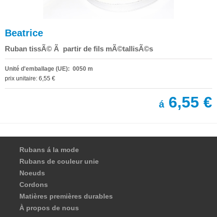
Beatrice
Ruban tissÃ© Ã partir de fils mÃ©tallisÃ©s
Unité d'emballage (UE): 0050 m
prix unitaire: 6,55 €
6,55 €
á
Rubans á la mode
Rubans de couleur unie
Noeuds
Cordons
Matières premières durables
À propos de nous