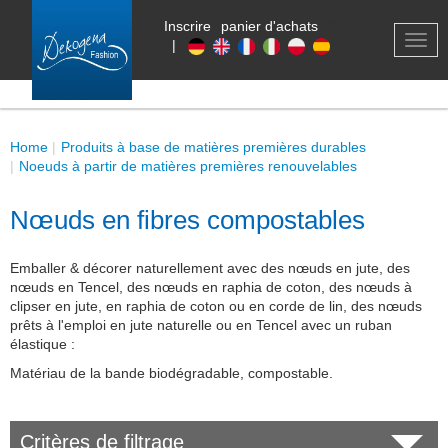
Inscrire
panier d'achats
0
TOG
|
NAV
Home
Produits à base de matières premières durables
Noeuds à partir de matières premières renouvelables
Nœuds en fibres compostables
Emballer & décorer naturellement avec des nœuds en jute, des
nœuds en Tencel, des nœuds en raphia de coton, des nœuds à
clipser en jute, en raphia de coton ou en corde de lin, des nœuds
prêts à l'emploi en jute naturelle ou en Tencel avec un ruban
élastique :
Matériau de la bande biodégradable, compostable.
Critères de filtrage