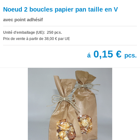
Noeud 2 boucles papier pan taille en V
avec point adhésif
Unité d'emballage (UE): 250 pcs.
Prix de vente à partir de 38,00 € par UE
0,15 €
á
pcs.