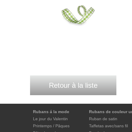
Retour à la liste
Rubans á la mode
Rubans de couleur u
Le jour du Valentin
Ruban de satin
Printemps / Pâques
Taffetas avec/sans fil