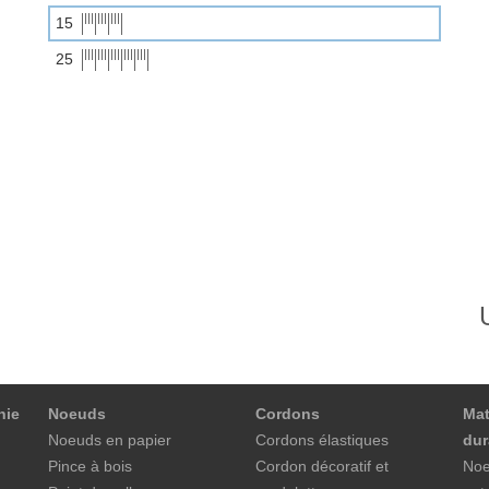
15
25
nie
Noeuds
Cordons
Mat
Noeuds en papier
Cordons élastiques
dur
Pince à bois
Cordon décoratif et
Noe