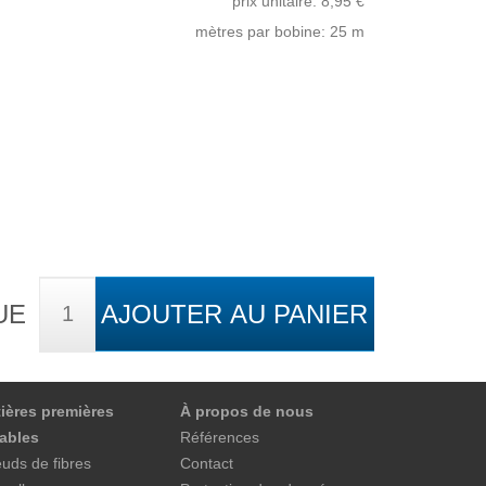
prix unitaire:
8,95
€
mètres par bobine: 25 m
UE
AJOUTER AU PANIER
ières premières
À propos de nous
ables
Références
uds de fibres
Contact