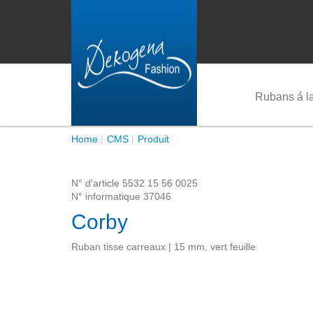
Rubans á l
Home
CMS
Produit
N° d'article
5532 15 56 0025
N° informatique
37046
Corby
Ruban tisse carreaux | 15 mm, vert feuille