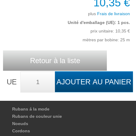
10,35 €
plus
Frais de livraison
Unité d'emballage (UE): 1 pcs.
prix unitaire:
10,35
€
mètres par bobine: 25 m
Retour à la liste
UE
AJOUTER AU PANIER
Rubans á la mode
Rubans de couleur unie
Noeuds
Cordons