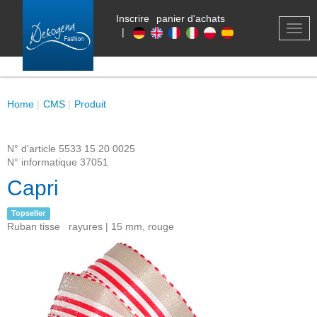
Inscrire
panier d'achats
0
TOG
|
NAV
Home
CMS
Produit
N° d'article
5533 15 20 0025
N° informatique
37051
Capri
Topseller
Ruban tisse rayures | 15 mm, rouge